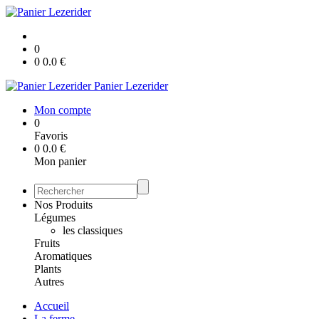
0
0
0.0
€
Panier Lezerider
Mon compte
0
Favoris
0
0.0
€
Mon panier
Nos Produits
Légumes
les classiques
Fruits
Aromatiques
Plants
Autres
Accueil
La ferme