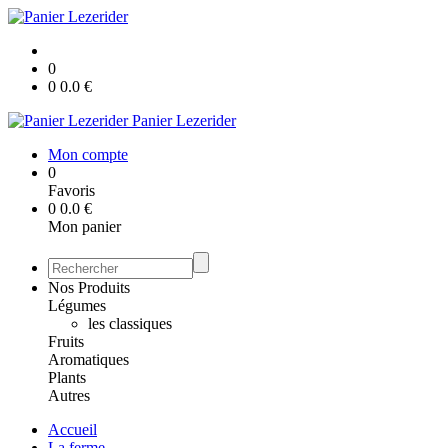
0
0
0.0
€
Panier Lezerider
Mon compte
0
Favoris
0
0.0
€
Mon panier
Nos Produits
Légumes
les classiques
Fruits
Aromatiques
Plants
Autres
Accueil
La ferme