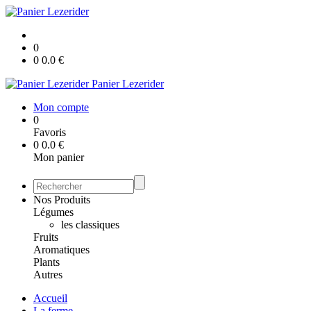
0
0
0.0
€
Panier Lezerider
Mon compte
0
Favoris
0
0.0
€
Mon panier
Nos Produits
Légumes
les classiques
Fruits
Aromatiques
Plants
Autres
Accueil
La ferme