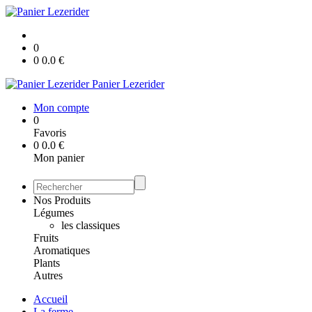
0
0
0.0
€
Panier Lezerider
Mon compte
0
Favoris
0
0.0
€
Mon panier
Nos Produits
Légumes
les classiques
Fruits
Aromatiques
Plants
Autres
Accueil
La ferme