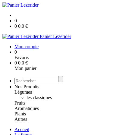
0
0
0.0
€
Panier Lezerider
Mon compte
0
Favoris
0
0.0
€
Mon panier
Nos Produits
Légumes
les classiques
Fruits
Aromatiques
Plants
Autres
Accueil
La ferme