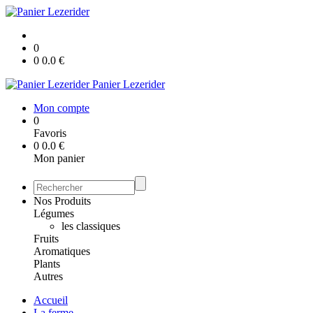
0
0
0.0
€
Panier Lezerider
Mon compte
0
Favoris
0
0.0
€
Mon panier
Nos Produits
Légumes
les classiques
Fruits
Aromatiques
Plants
Autres
Accueil
La ferme