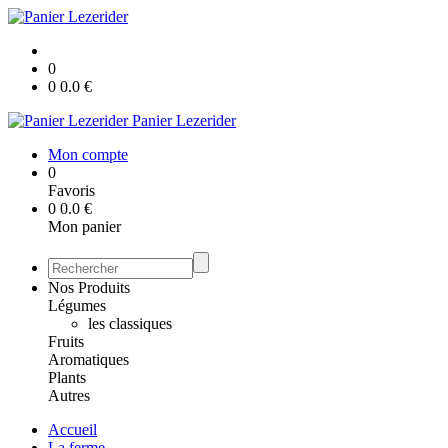
0
0
0.0
€
Panier Lezerider
Mon compte
0
Favoris
0
0.0
€
Mon panier
Nos Produits
Légumes
les classiques
Fruits
Aromatiques
Plants
Autres
Accueil
La ferme